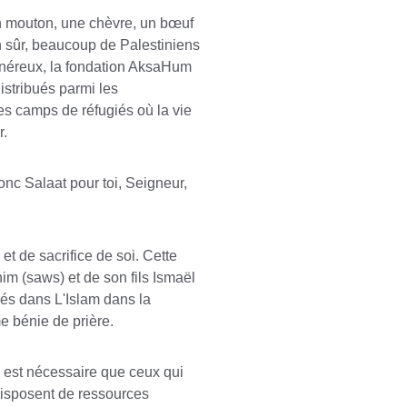
un mouton, une chèvre, un bœuf 
 sûr, beaucoup de Palestiniens 
énéreux, la fondation AksaHum 
istribués parmi les 
les camps de réfugiés où la vie 
r.
nc Salaat pour toi, Seigneur, 
et de sacrifice de soi. Cette 
him (saws) et de son fils Ismaël 
rés dans L'Islam dans la 
me bénie de prière.
l est nécessaire que ceux qui 
disposent de ressources 