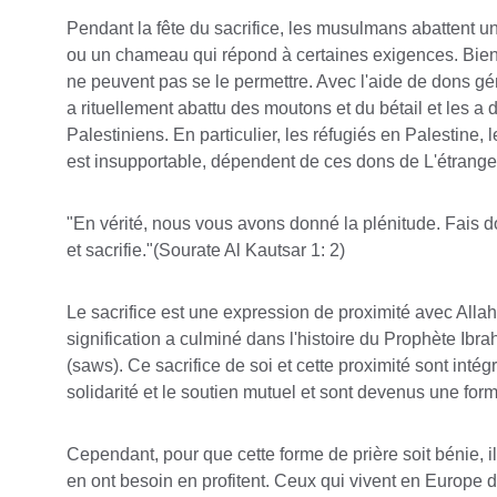
Pendant la fête du sacrifice, les musulmans abattent 
ou un chameau qui répond à certaines exigences. Bien
ne peuvent pas se le permettre. Avec l'aide de dons g
a rituellement abattu des moutons et du bétail et les a d
Palestiniens. En particulier, les réfugiés en Palestine, 
est insupportable, dépendent de ces dons de L'étrange
"En vérité, nous vous avons donné la plénitude. Fais do
et sacrifie."(Sourate Al Kautsar 1: 2)
Le sacrifice est une expression de proximité avec Allah 
signification a culminé dans l'histoire du Prophète Ibra
(saws). Ce sacrifice de soi et cette proximité sont intég
solidarité et le soutien mutuel et sont devenus une for
Cependant, pour que cette forme de prière soit bénie, i
en ont besoin en profitent. Ceux qui vivent en Europe 