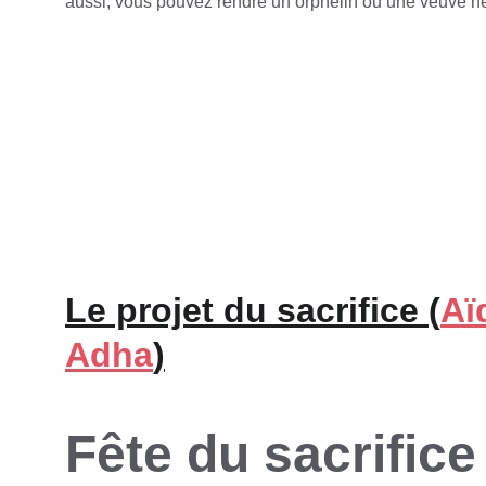
aussi, vous pouvez rendre un orphelin ou une veuve he
Le projet du sacrifice (
Aï
Adha
)
Fête du sacrifice