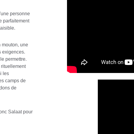
u'une personne 
e parfaitement 
aisible.
n mouton, une 
 exigences. 
e permettre. 
rituellement 
 les 
 les camps de 
 dons de 
onc Salaat pour 