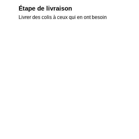
Étape de livraison
Livrer des colis à ceux qui en ont besoin
Engagé à protéger les droits et le bien-être 
des enfants.
Gamme
+32484115227
info@aksahum.be