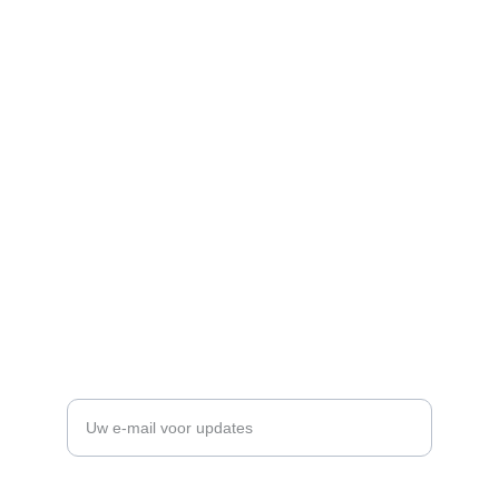
Toegewijd aan het beschermen van de 
rechten en het welzijn van kinderen.
Bereik
+32484115227
info@aksahum.be
Netwerk
Voer uw e-mailadres in